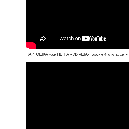
КАРТОШКА уже НЕ ТА ● ЛУЧШАЯ броня 4го класса ● П