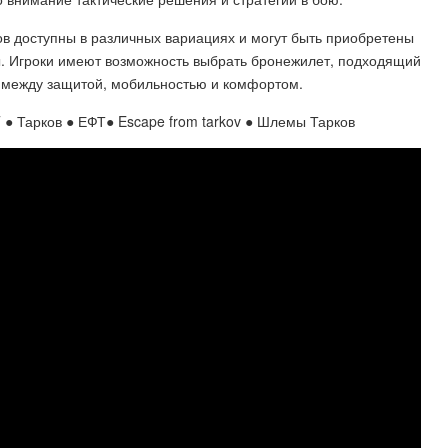
ков доступны в различных вариациях и могут быть приобретены
ы. Игроки имеют возможность выбрать бронежилет, подходящий
с между защитой, мобильностью и комфортом.
● Тарков ● ЕФТ● Escape from tarkov ● Шлемы Тарков