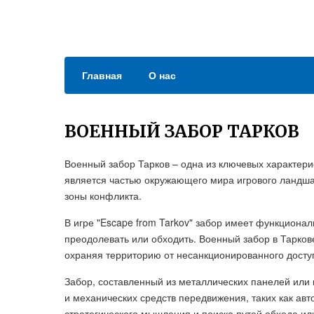
Главная
О нас
ВОЕННЫЙ ЗАБОР ТАРКОВ
Военный забор Тарков – одна из ключевых характерис
является частью окружающего мира игрового ландш
зоны конфликта.
В игре "Escape from Tarkov" забор имеет функционал
преодолевать или обходить. Военный забор в Тарков
охраняя территорию от несанкционированного досту
Забор, составленный из металлических панелей или
и механических средств передвижения, таких как авт
стратегического мышления и поиска путей обхода ил