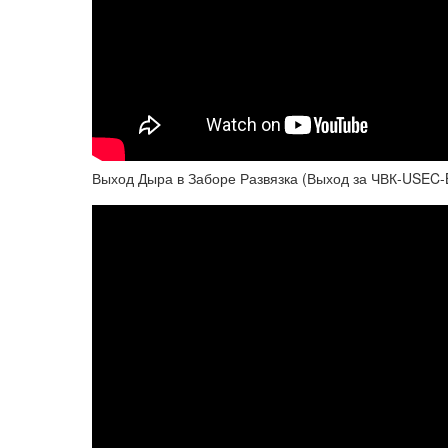
Выход Дыра в Заборе Развязка (Выход за ЧВК-USEC-B