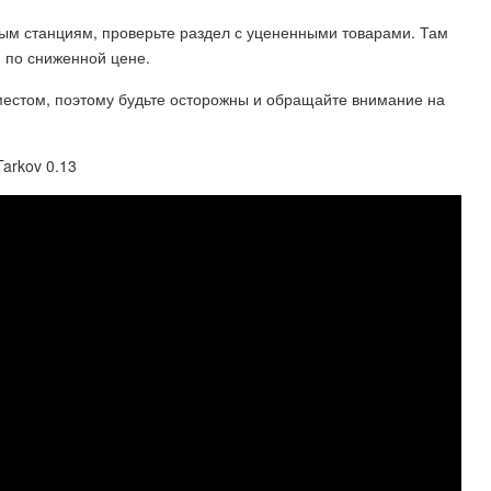
овым станциям, проверьте раздел с уцененными товарами. Там
я по сниженной цене.
местом, поэтому будьте осторожны и обращайте внимание на
arkov 0.13