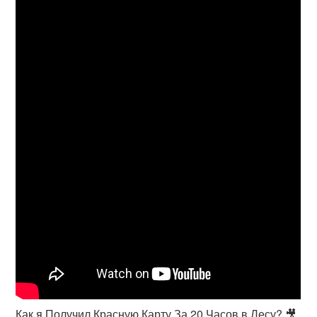
Как я Получил Красную Карту За 20 Часов в Лесу? 🎥