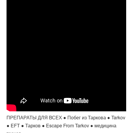
ПРЕПАРАТЫ ДЛЯ ВСЕХ ● Побег из Таркова ● Tarkov
● EFT ● Тарков ● Escape From Tarkov ● медицина