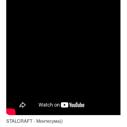
STALCRAFT - Монтесума))