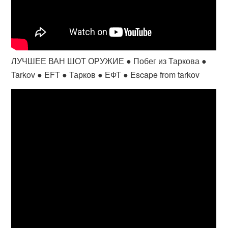
ЛУЧШЕЕ ВАН ШОТ ОРУЖИЕ ● Побег из Таркова ●
Tarkov ● EFT ● Тарков ● ЕФТ ● Escape from tarkov