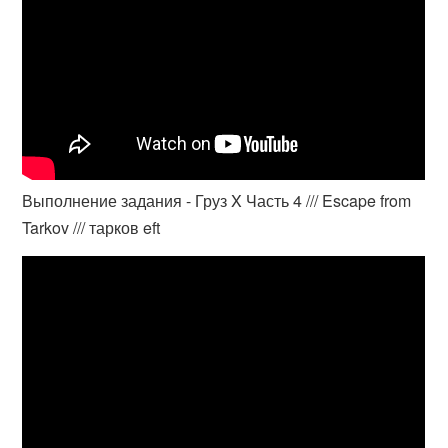
Выполнение задания - Груз X Часть 4 /// Escape from
Tarkov /// тарков eft