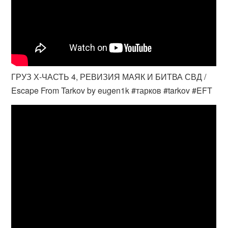
ГРУЗ Х-ЧАСТЬ 4, РЕВИЗИЯ МАЯК И БИТВА СВД /
Escape From Tarkov by eugen1k #тарков #tarkov #EFT