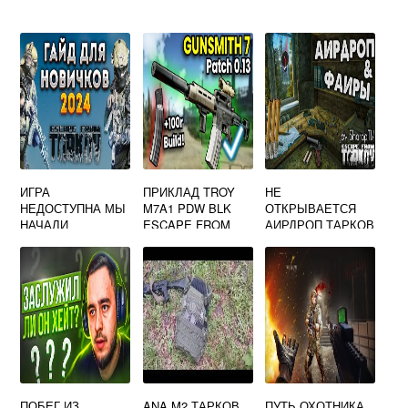
ИГРА
ПРИКЛАД TROY
НЕ
НЕДОСТУПНА МЫ
M7A1 PDW BLK
ОТКРЫВАЕТСЯ
НАЧАЛИ
ESCAPE FROM
АИРДРОП ТАРКОВ
УСТАНОВКУ
TARKOV
ОБНОВЛЕНИЯ
ТАРКОВ
ПОБЕГ ИЗ
ANA M2 ТАРКОВ
ПУТЬ ОХОТНИКА