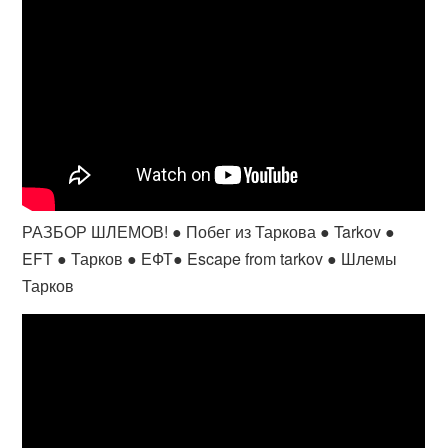
РАЗБОР ШЛЕМОВ! ● Побег из Таркова ● Tarkov ●
EFT ● Тарков ● ЕФТ● Escape from tarkov ● Шлемы
Тарков