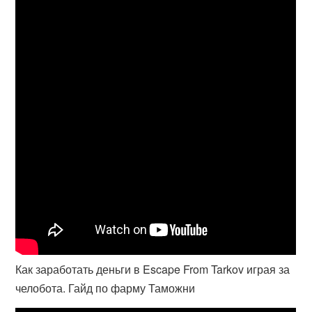
Как заработать деньги в Escape From Tarkov играя за
челобота. Гайд по фарму Таможни