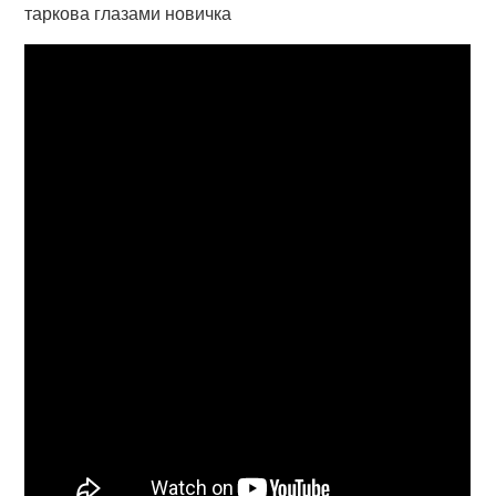
таркова глазами новичка