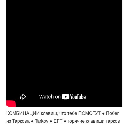
КОМБИНАЦИИ клавиш, что тебе ПОМОГУТ ● Побег
из Таркова ● Tarkov ● EFT ● горячие клавиши тарков