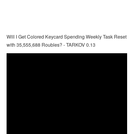
Will I Get Colored Keycard Spending Weekly Task Reset
with 35,555,688 Roubles? - TARKOV 0.13