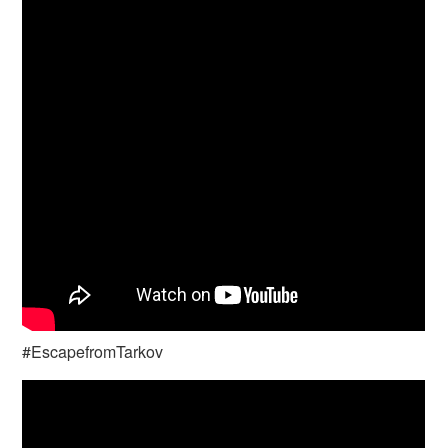
#EscapefromTarkov