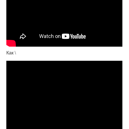
Как \