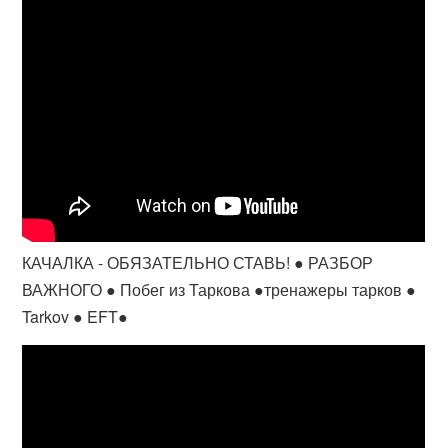
КАЧАЛКА - ОБЯЗАТЕЛЬНО СТАВЬ! ● РАЗБОР
ВАЖНОГО ● Побег из Таркова ●тренажеры тарков ●
Tarkov ● EFT●