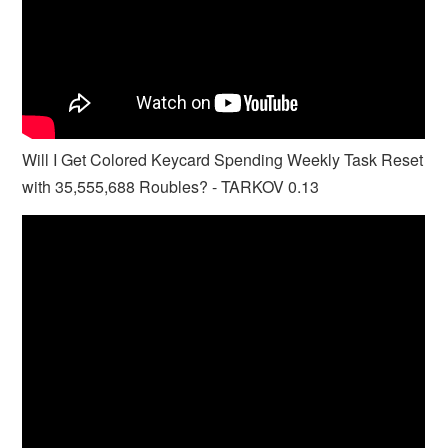
Will I Get Colored Keycard Spending Weekly Task Reset
with 35,555,688 Roubles? - TARKOV 0.13