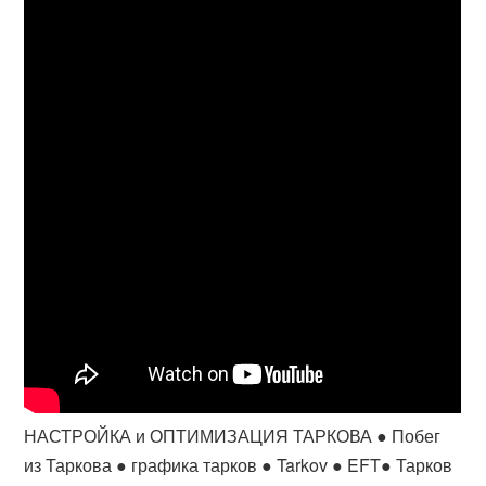
НАСТРОЙКА и ОПТИМИЗАЦИЯ ТАРКОВА ● Побег
из Таркова ● графика тарков ● Tarkov ● EFT● Тарков