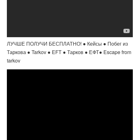
ЛУЧШЕ ПОЛУЧИ БЕСПЛАТНО! ● Кейсы ● Побег из
Таркова ● Tarkov ● EFT ● Тарков ● ЕФТ● Escape from
tarkov