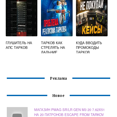
TARKOV
ГЛУШИТЕЛЬ НА
ТАРКОВ КАК
КУДА ВВОДИТЬ
АПС ТАРКОВ
СТРЕЛЯТЬ НА
ПРОМОКОДЫ
ДАЛЬНИЕ
ТАРКОВ
ДИСТАНЦИИ
Реклама
Новое
МАГАЗИН PMAG SR/LR GEN M3 20 7.62X51
НА 20 ПАТРОНОВ ESCAPE FROM TARKOV