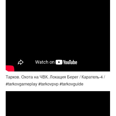
Тарков. Охота на ЧВК. Локация Берег / Каратель-4 /
#tarkovgameplay #tarkovpvp #tarkovguide