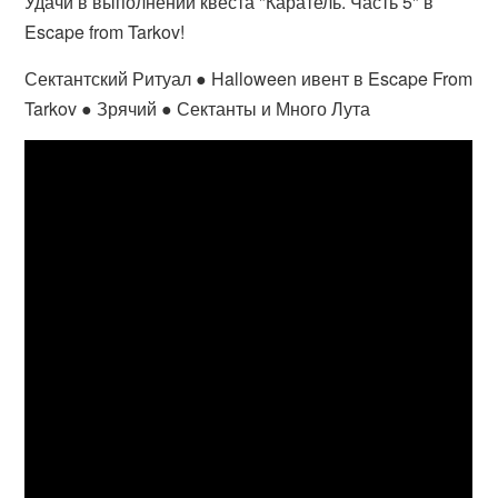
Удачи в выполнении квеста "Каратель. Часть 5" в
Escape from Tarkov!
Сектантский Ритуал ● Halloween ивент в Escape From
Tarkov ● Зрячий ● Сектанты и Много Лута