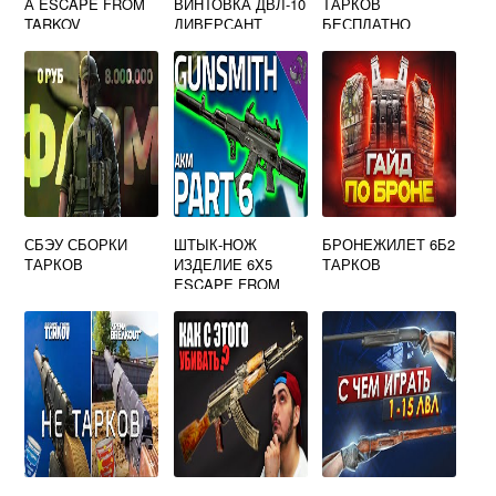
А ESCAPE FROM
ВИНТОВКА ДВЛ-10
ТАРКОВ
TARKOV
ДИВЕРСАНТ
БЕСПЛАТНО
7.62X51 УРБАНА
ESCAPE FROM
TARKOV
СБЭУ СБОРКИ
ШТЫК-НОЖ
БРОНЕЖИЛЕТ 6Б2
ТАРКОВ
ИЗДЕЛИЕ 6X5
ТАРКОВ
ESCAPE FROM
TARKOV