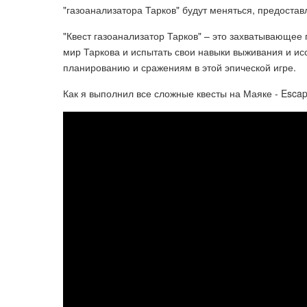
"газоанализатора Тарков" будут меняться, предостав
"Квест газоанализатор Тарков" – это захватывающее 
мир Таркова и испытать свои навыки выживания и исс
планированию и сражениям в этой эпической игре.
Как я выполнил все сложные квесты на Маяке - Escap