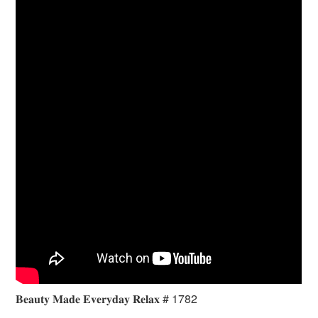
𝐁𝐞𝐚𝐮𝐭𝐲 𝐌𝐚𝐝𝐞 𝐄𝐯𝐞𝐫𝐲𝐝𝐚𝐲 𝐑𝐞𝐥𝐚𝐱 # 1782