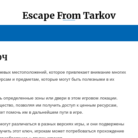
Escape From Tarkov
ЮЧ
лючевых местоположений, которое привлекает внимание многих
сурсам и предметам, которые могут быть полезными в их
ть определенные зоны или двери в этом игровом локации.
ество, позволяя им получить доступ к ценным ресурсам,
т помочь им в дальнейшем пути в игре.
могут различаться в разных версиях игры, и они подвержены
учить этот ключ, игрокам может потребоваться прохождение
приобретение у других игроков.