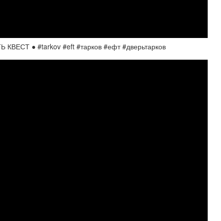
ВЕСТ ● #tarkov #eft #тарков #ефт #дверьтарков