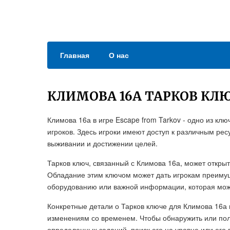
Главная
О нас
КЛИМОВА 16А ТАРКОВ КЛ
Климова 16а в игре Escape from Tarkov - одно из к
игроков. Здесь игроки имеют доступ к различным ре
выживании и достижении целей.
Тарков ключ, связанный с Климова 16а, может откры
Обладание этим ключом может дать игрокам преимущ
оборудованию или важной информации, которая може
Конкретные детали о Тарков ключе для Климова 16а 
изменениям со временем. Чтобы обнаружить или пол
определенных заданий, поиск его на уровне или его 