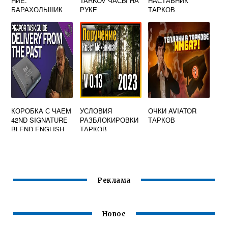
НИЕ.
TARKOV ЧАСЫ НА
НАСТАВНИК
БАРАХОЛЬЩИК
РУКЕ
ТАРКОВ
ESCAPE FROM
TARKOV
КОРОБКА С ЧАЕМ
УСЛОВИЯ
ОЧКИ AVIATOR
42ND SIGNATURE
РАЗБЛОКИРОВКИ
ТАРКОВ
BLEND ENGLISH
ТАРКОВ
TEA ESCAPE
FROM TARKOV
Реклама
Новое