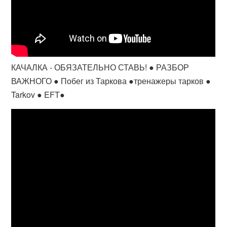
КАЧАЛКА - ОБЯЗАТЕЛЬНО СТАВЬ! ● РАЗБОР
ВАЖНОГО ● Побег из Таркова ●тренажеры тарков ●
Tarkov ● EFT●