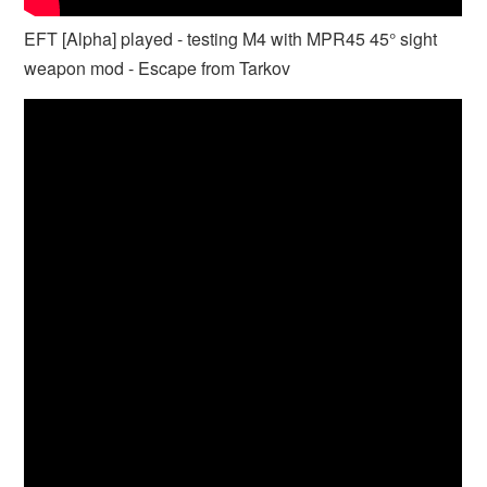
EFT [Alpha] played - testing M4 with MPR45 45° sight
weapon mod - Escape from Tarkov