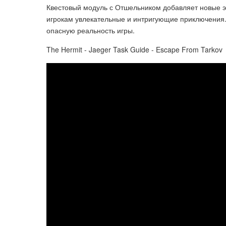
Квестовый модуль с Отшельником добавляет новые э
игрокам увлекательные и интригующие приключения.
опасную реальность игры.
The Hermit - Jaeger Task Guide - Escape From Tarkov