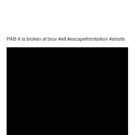
PAB-9 is broken af bruv #eft #escapefromtarkov #shorts