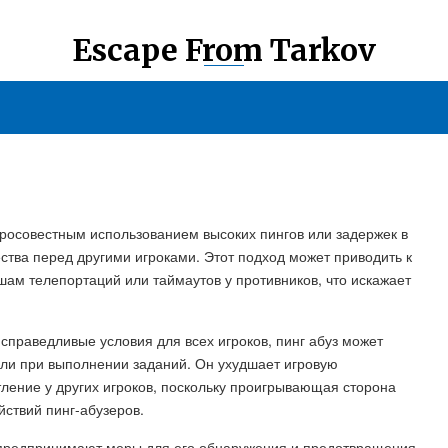
Escape From Tarkov
обросовестным использованием высоких пингов или задержек в
тва перед другими игроками. Этот подход может приводить к
ам телепортаций или таймаутов у противников, что искажает
 справедливые условия для всех игроков, пинг абуз может
или при выполнении заданий. Он ухудшает игровую
тление у других игроков, поскольку проигрывающая сторона
ствий пинг-абузеров.
и предпринимают меры для его обнаружения и предотвращения.