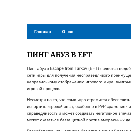
Главная
О нас
ПИНГ АБУЗ В EFT
Пинг абуз в Escape from Tarkov (EFT) является нед
сети игры для получения несправедливого преимущес
неправильному отображению игрового мира, выигрыш
игровой процесс.
Несмотря на то, что сама игра стремится обеспечить
испортить игровой опыт, особенно в PvP-сражениях 
справедливость и может создавать негативное впеча
может оказаться беззащитной против аморальных дей
Разработчики игры активно борются с пинг абузом 