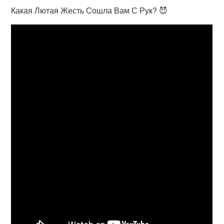
Какая Лютая Жесть Сошла Вам С Рук? 😈