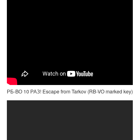
РБ-ВО 10 РАЗ! Escape from Tarkov (RB-VO marked key)