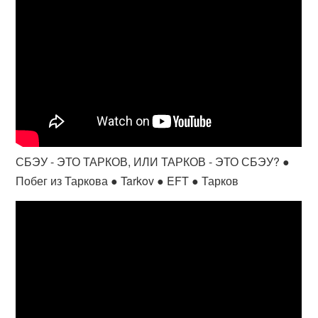
СБЭУ - ЭТО ТАРКОВ, ИЛИ ТАРКОВ - ЭТО СБЭУ? ●
Побег из Таркова ● Tarkov ● EFT ● Тарков