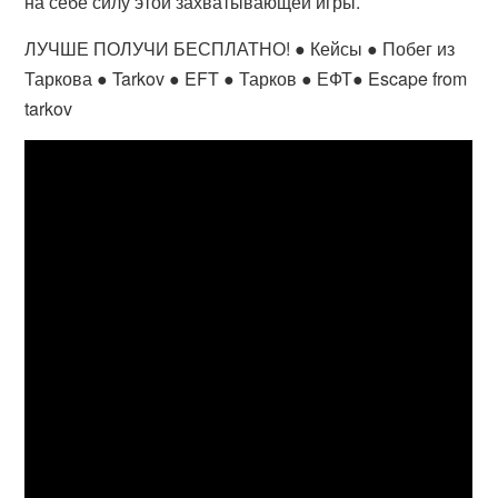
на себе силу этой захватывающей игры.
ЛУЧШЕ ПОЛУЧИ БЕСПЛАТНО! ● Кейсы ● Побег из
Таркова ● Tarkov ● EFT ● Тарков ● ЕФТ● Escape from
tarkov