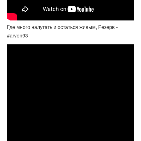
Где много налутать и остаться живым, Резерв -
#arven93