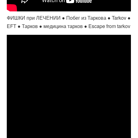
ФИШКИ при ЛЕЧЕНИИ ● Побег из Таркова ● Tarkov ●
EFT ● Тарков ● медицина тарков ● Escape from tarkov