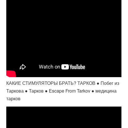
КАКИЕ СТИМУЛЯТОРЫ БРАТЬ? ТАРКОВ ● Побег из
Таркова ● Тарков ● Escape From Tarkov ● медицина
тарков