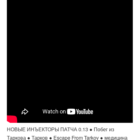
НОВЫЕ ИНЪЕКТОРЫ ПАТЧА 0.13 ● Побег из
Таркова ● Тарков ● Escape From Tarkov ● медицина