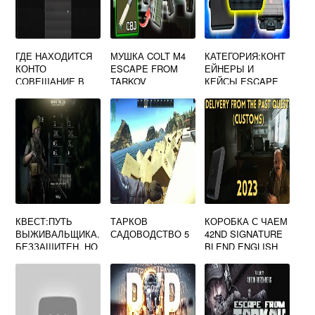
ГДЕ НАХОДИТСЯ
МУШКА COLT M4
КАТЕГОРИЯ:КОНТ
КОНТО
ESCAPE FROM
ЕЙНЕРЫ И
СОВЕЩАНИЕ В
TARKOV
КЕЙСЫ ESCAPE
ТАРКОВ
FROM TARKOV
КВЕСТ:ПУТЬ
ТАРКОВ
КОРОБКА С ЧАЕМ
ВЫЖИВАЛЬЩИКА.
САДОВОДСТВО 5
42ND SIGNATURE
БЕЗЗАЩИТЕН, НО
BLEND ENGLISH
ОПАСЕН ESCAPE
TEA ESCAPE
FROM TARKOV
FROM TARKOV