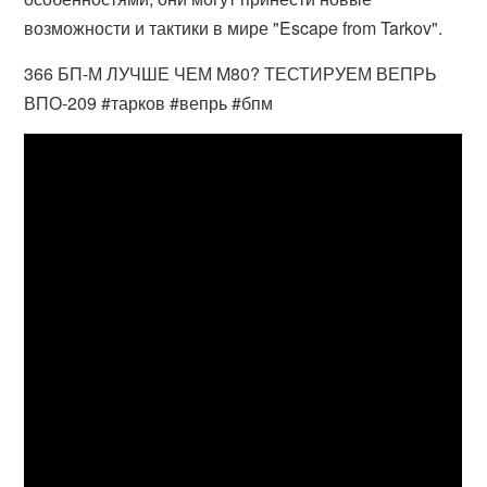
возможности и тактики в мире "Escape from Tarkov".
366 БП-М ЛУЧШЕ ЧЕМ M80? ТЕСТИРУЕМ ВЕПРЬ
ВПО-209 #тарков #вепрь #бпм