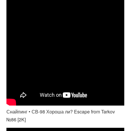
Снайпинг • СВ-98 Хороша ли? Escape from Tarkov
№86 [2K]