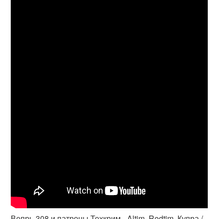
Вепрь-308 и патроны Техкрим - Altim, Redtim, Купра /