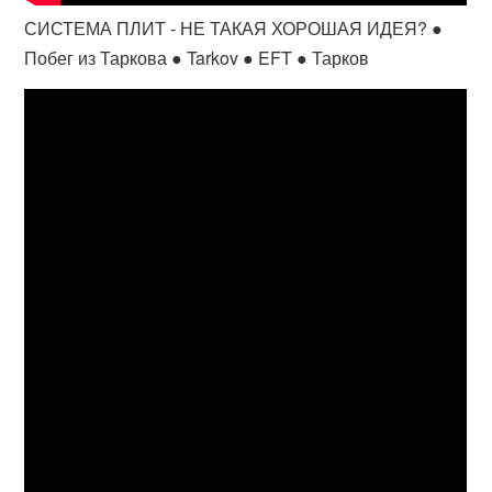
СИСТЕМА ПЛИТ - НЕ ТАКАЯ ХОРОШАЯ ИДЕЯ? ●
Побег из Таркова ● Tarkov ● EFT ● Тарков