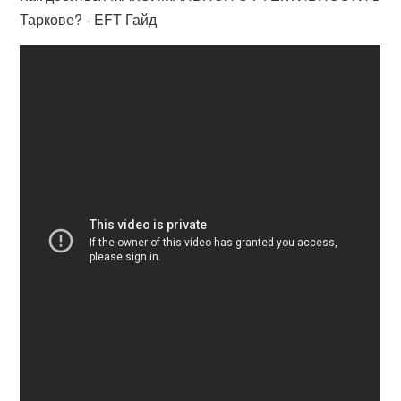
Таркове? - EFT Гайд