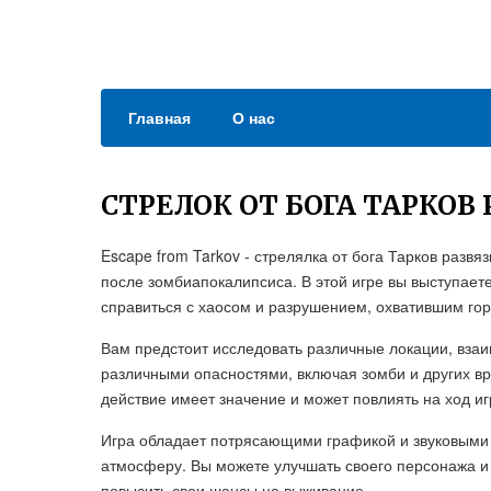
Главная
О нас
СТРЕЛОК ОТ БОГА ТАРКОВ
Escape from Tarkov - стрелялка от бога Тарков развя
после зомбиапокалипсиса. В этой игре вы выступает
справиться с хаосом и разрушением, охватившим гор
Вам предстоит исследовать различные локации, вза
различными опасностями, включая зомби и других 
действие имеет значение и может повлиять на ход и
Игра обладает потрясающими графикой и звуковыми
атмосферу. Вы можете улучшать своего персонажа и 
повысить свои шансы на выживание.