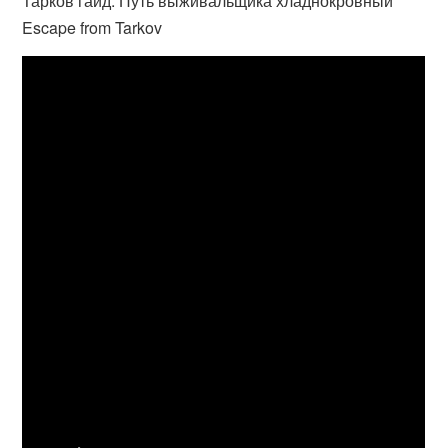
Тарков гайд. Путь выживальщика хладнокровный
Escape from Tarkov