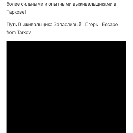
более сильными и опытными выживальщиками в
Таркове!
Путь Выживальщика Запасливый - Егерь - Escape
from Tarkov