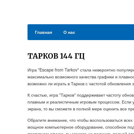
Главная
О нас
ТАРКОВ 144 ГЦ
Игра "Escape from Tarkov" стала невероятно популяр
максимально возможного качества графики и плавно
возможно ли играть в Тарков с частотой обновления э
К счастью, игра "Тарков" поддерживает частоту обно
плавным и реалистичным игровым процессом. Если у
экрана, то вы сможете в полной мере оценить все п
Обратите внимание, что чтобы воспользоваться всех
мощное компьютерное оборудование, способное подд
противном случае, вы можете не получить полной от