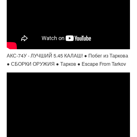
АКС-74У - ЛУЧШИЙ 5.45 КАЛАШ! ● Побег из Таркова
● СБОРКИ ОРУЖИЯ ● Тарков ● Escape From Tarkov