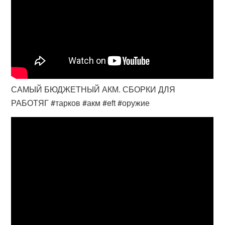
САМЫЙ БЮДЖЕТНЫЙ АКМ. СБОРКИ ДЛЯ
РАБОТЯГ #тарков #акм #eft #оружие