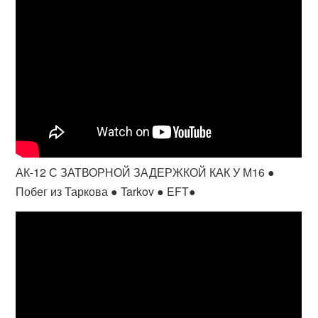
АК-12 С ЗАТВОРНОЙ ЗАДЕРЖКОЙ КАК У М16 ●
Побег из Таркова ● Tarkov ● EFT●