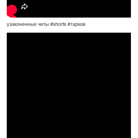
узаконенные читы #shorts #тарков