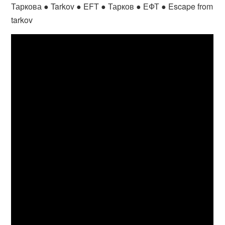
Таркова ● Tarkov ● EFT ● Тарков ● ЕФТ ● Escape from
tarkov