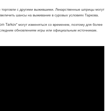
 торговли с другими выжившими. Лекарственные шприцы могут
 увеличить шансы на выживание в суровых условиях Таркова.
rom Tarkov" могут изменяться со временем, поэтому для более
следним обновлениям игры или официальным источникам.