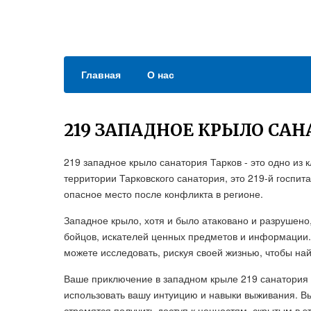
Главная
О нас
219 ЗАПАДНОЕ КРЫЛО САН
219 западное крыло санатория Тарков - это одно из 
территории Тарковского санатория, это 219-й госпи
опасное место после конфликта в регионе.
Западное крыло, хотя и было атаковано и разрушено
бойцов, искателей ценных предметов и информации.
можете исследовать, рискуя своей жизнью, чтобы на
Ваше приключение в западном крыле 219 санатория 
использовать вашу интуицию и навыки выживания. Вы
стремятся получить доступ к ценностям, скрытым в э