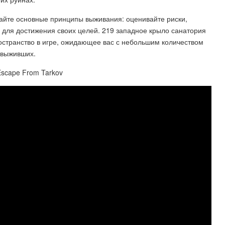
дайте основные принципы выживания: оценивайте риски,
и для достижения своих целей. 219 западное крыло санатория
остранство в игре, ожидающее вас с небольшим количеством
 выживших.
Escape From Tarkov