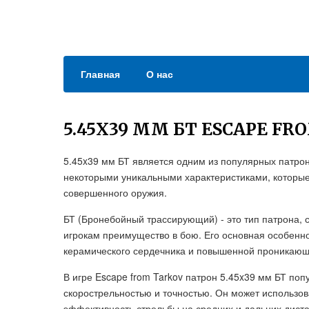
Главная
О нас
5.45X39 ММ БТ ESCAPE FR
5.45x39 мм БТ является одним из популярных патроно
некоторыми уникальными характеристиками, которые
совершенного оружия.
БТ (Бронебойный трассирующий) - это тип патрона,
игрокам преимущество в бою. Его основная особенно
керамического сердечника и повышенной проникающ
В игре Escape from Tarkov патрон 5.45x39 мм БТ поп
скорострельностью и точностью. Он может использов
эффективность стрельбы на средних и дальних дист