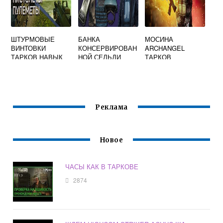
ШТУРМОВЫЕ
БАНКА
МОСИНА
ВИНТОВКИ
КОНСЕРВИРОВАН
ARCHANGEL
ТАРКОВ НАВЫК
НОЙ СЕЛЬДИ
ТАРКОВ
ESCAPE FROM
TARKOV
Реклама
Новое
ЧАСЫ КАК В ТАРКОВЕ
2874