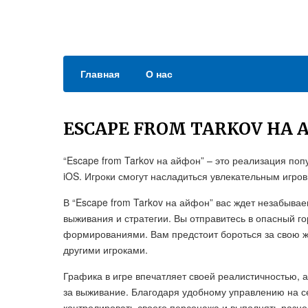
Главная
О нас
ESCAPE FROM TARKOV НА
“Escape from Tarkov на айфон” – это реализация по
iOS. Игроки смогут насладиться увлекательным игро
В “Escape from Tarkov на айфон” вас ждет незабыва
выживания и стратегии. Вы отправитесь в опасный г
формированиями. Вам предстоит бороться за свою жи
другими игроками.
Графика в игре впечатляет своей реалистичностью, 
за выживание. Благодаря удобному управлению на с
контролировать своего персонажа и выполнять разн