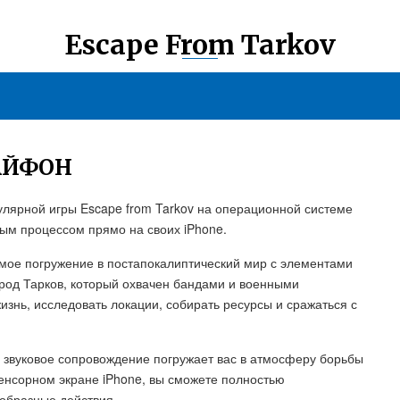
Escape From Tarkov
 АЙФОН
пулярной игры Escape from Tarkov на операционной системе
вым процессом прямо на своих iPhone.
емое погружение в постапокалиптический мир с элементами
ород Тарков, который охвачен бандами и военными
знь, исследовать локации, собирать ресурсы и сражаться с
а звуковое сопровождение погружает вас в атмосферу борьбы
енсорном экране iPhone, вы сможете полностью
ообразные действия.