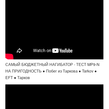
САМЫЙ БЮДЖЕТНЫЙ НАГИБАТОР - ТЕСТ MP9-N
НА ПРИГОДНОСТЬ ● Побег из Таркова ● Tarkov ●
EFT ● Тарков