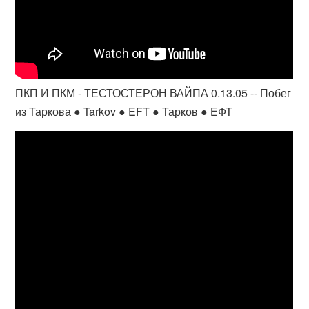
ПКП И ПКМ - ТЕСТОСТЕРОН ВАЙПА 0.13.05 -- Побег
из Таркова ● Tarkov ● EFT ● Тарков ● ЕФТ