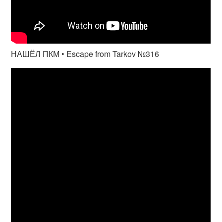
НАШЁЛ ПКМ • Escape from Tarkov №316