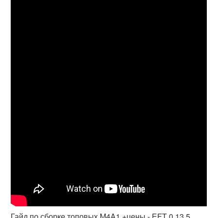
Гайд по сборке топовых M4A1 +цены - EFT 0.13.5