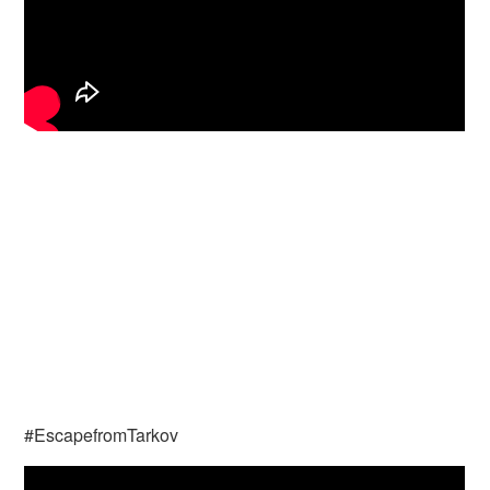
#EscapefromTarkov