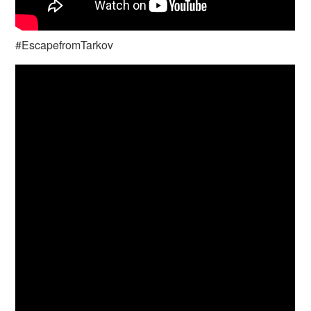
#EscapefromTarkov