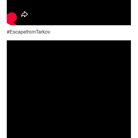
#EscapefromTarkov