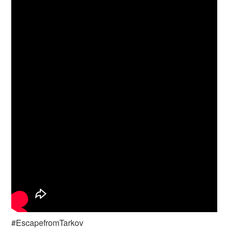
#EscapefromTarkov