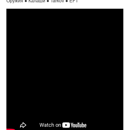
Оружия ● Калаши ● Tarkov ● EFT