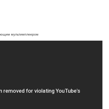
отающим мультимплеером