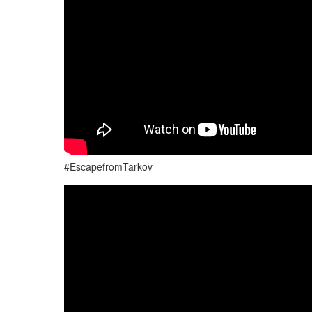
#EscapefromTarkov