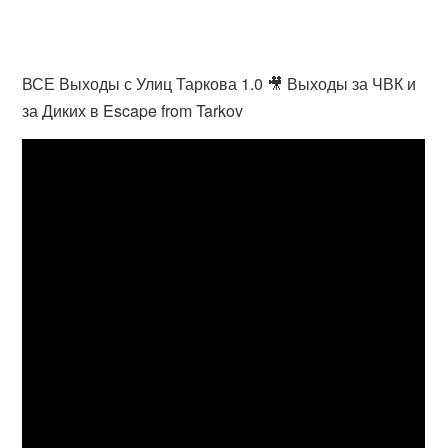
ВСЕ Выходы с Улиц Таркова 1.0 🎥 Выходы за ЧВК и
за Диких в Escape from Tarkov