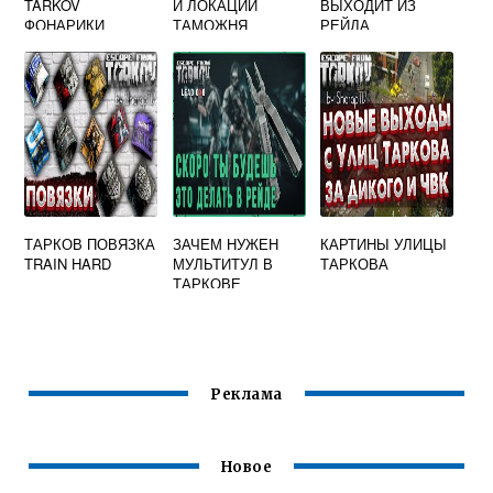
TARKOV
И ЛОКАЦИИ
ВЫХОДИТ ИЗ
ФОНАРИКИ
ТАМОЖНЯ
РЕЙДА
ESCAPE FROM
TARKOV
ТАРКОВ ПОВЯЗКА
ЗАЧЕМ НУЖЕН
КАРТИНЫ УЛИЦЫ
TRAIN HARD
МУЛЬТИТУЛ В
ТАРКОВА
ТАРКОВЕ
Реклама
Новое