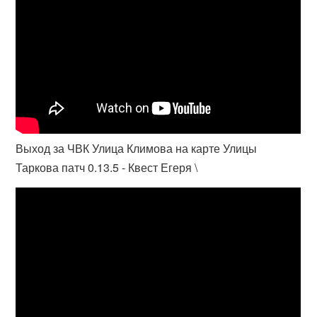
Выход за ЧВК Улица Климова на карте Улицы
Таркова патч 0.13.5 - Квест Егеря \